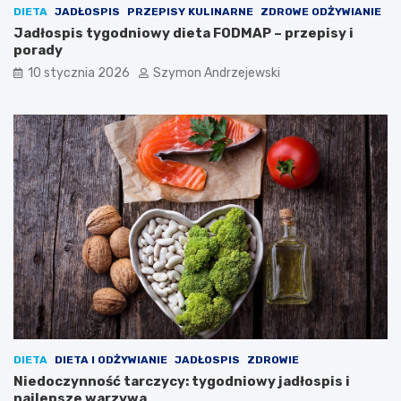
DIETA
JADŁOSPIS
PRZEPISY KULINARNE
ZDROWE ODŻYWIANIE
Jadłospis tygodniowy dieta FODMAP – przepisy i
porady
10 stycznia 2026
Szymon Andrzejewski
DIETA
DIETA I ODŻYWIANIE
JADŁOSPIS
ZDROWIE
Niedoczynność tarczycy: tygodniowy jadłospis i
najlepsze warzywa