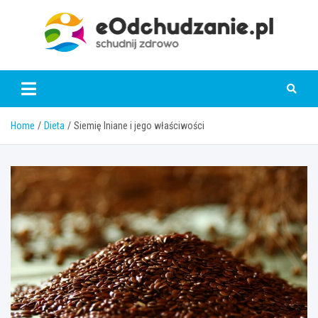
Skip
to
content
eOdchudzanie.pl
Home
Dieta
Siemię lniane i jego właściwości