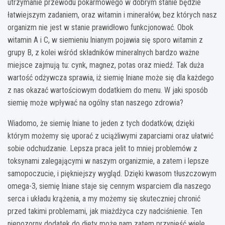
utrzymanie przewodu pokarmowego w dobrym stanie będzie
łatwiejszym zadaniem, oraz witamin i minerałów, bez których nasz
organizm nie jest w stanie prawidłowo funkcjonować. Obok
witamin A i C, w siemieniu lnianym pojawia się sporo witamin z
grupy B, z kolei wśród składników mineralnych bardzo ważne
miejsce zajmują tu: cynk, magnez, potas oraz miedź. Tak duża
wartość odżywcza sprawia, iż siemię lniane może się dla każdego
z nas okazać wartościowym dodatkiem do menu. W jaki sposób
siemię może wpływać na ogólny stan naszego zdrowia?
Wiadomo, że siemię lniane to jeden z tych dodatków, dzięki
którym możemy się uporać z uciążliwymi zaparciami oraz ułatwić
sobie odchudzanie. Lepsza praca jelit to mniej problemów z
toksynami zalegającymi w naszym organizmie, a zatem i lepsze
samopoczucie, i piękniejszy wygląd. Dzięki kwasom tłuszczowym
omega-3, siemię lniane staje się cennym wsparciem dla naszego
serca i układu krążenia, a my możemy się skuteczniej chronić
przed takimi problemami, jak miażdżyca czy nadciśnienie. Ten
niepozorny dodatek do diety może nam zatem przynieść wiele