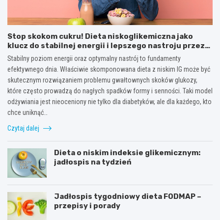
Stop skokom cukru! Dieta niskoglikemiczna jako
klucz do stabilnej energii i lepszego nastroju przez
cały dzień
Stabilny poziom energii oraz optymalny nastrój to fundamenty
efektywnego dnia. Właściwie skomponowana dieta z niskim IG może być
skutecznym rozwiązaniem problemu gwałtownych skoków glukozy,
które często prowadzą do nagłych spadków formy i senności. Taki model
odżywiania jest nieoceniony nie tylko dla diabetyków, ale dla każdego, kto
chce uniknąć…
Czytaj dalej
Dieta o niskim indeksie glikemicznym:
jadłospis na tydzień
Jadłospis tygodniowy dieta FODMAP –
przepisy i porady