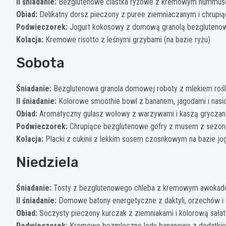
II śniadanie:
Bezglutenowe ciastka ryżowe z kremowym hummu
Obiad:
Delikatny dorsz pieczony z puree ziemniaczanym i chrupią
Podwieczorek:
Jogurt kokosowy z domową granolą bezgluteno
Kolacja:
Kremowe risotto z leśnymi grzybami (na bazie ryżu)
Sobota
Śniadanie:
Bezglutenowa granola domowej roboty z mlekiem roś
II śniadanie:
Kolorowe smoothie bowl z bananem, jagodami i nasi
Obiad:
Aromatyczny gulasz wołowy z warzywami i kaszą gryczan
Podwieczorek:
Chrupiące bezglutenowe gofry z musem z sez
Kolacja:
Placki z cukinii z lekkim sosem czosnkowym na bazie j
Niedziela
Śniadanie:
Tosty z bezglutenowego chleba z kremowym awokado 
II śniadanie:
Domowe batony energetyczne z daktyli, orzechów i 
Obiad:
Soczysty pieczony kurczak z ziemniakami i kolorową sała
Podwieczorek:
Kremowe bezmleczne lody bananowe z dodatkiem