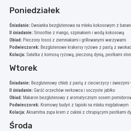
Poniedziałek
Śniadanie:
Owsianka bezglutenowa na mleku kokosowym z banan
II śniadanie:
Smoothie z mango, szpinakiem i wodą kokosową
Obiad:
Pieczony łosoś z ziemniakami i grillowanymi warzywami
Podwieczorek:
Bezglutenowe krakersy ryżowe z pastą z awoka
Kolacja:
Sałatka z komosą ryżową, pieczoną dynią, pestkami słone
Wtorek
Śniadanie:
Bezglutenowy chleb z pastą z ciecierzycy i świeżym
II śniadanie:
Garść orzechów nerkowca i soczyste jabłko
Obiad:
Makaron bezglutenowy z aromatycznym sosem pomidorow
Podwieczorek:
Kremowy budyń z tapioki na mleku migdałowym
Kolacja:
Aksamitna zupa krem z cukinii z chrupiącymi pestkami dy
Środa