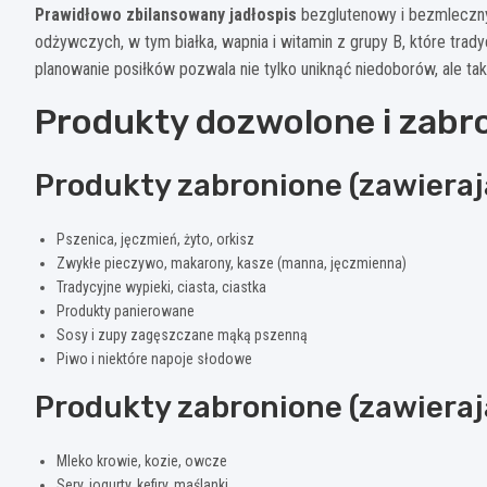
Prawidłowo zbilansowany jadłospis
bezglutenowy i bezmleczny
odżywczych, w tym białka, wapnia i witamin z grupy B, które trad
planowanie posiłków pozwala nie tylko uniknąć niedoborów, ale t
Produkty dozwolone i zabr
Produkty zabronione (zawieraj
Pszenica, jęczmień, żyto, orkisz
Zwykłe pieczywo, makarony, kasze (manna, jęczmienna)
Tradycyjne wypieki, ciasta, ciastka
Produkty panierowane
Sosy i zupy zagęszczane mąką pszenną
Piwo i niektóre napoje słodowe
Produkty zabronione (zawieraj
Mleko krowie, kozie, owcze
Sery, jogurty, kefiry, maślanki