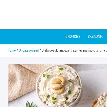
Skip
to
content
CHOROBY
SKŁADNIKI
Home
Uncategorized
Dieta bezglutenowa i bezmleczna jadłospis na 