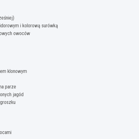
eśniej)
idorowym i kolorową surówką
onowych owoców
opem klonowym
na parze
żonych jagód
 groszku
wocami