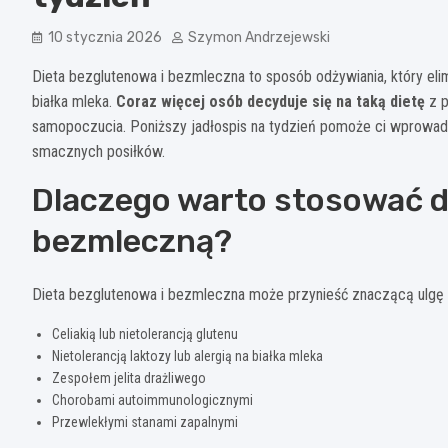
10 stycznia 2026
Szymon Andrzejewski
Dieta bezglutenowa i bezmleczna to sposób odżywiania, który eli
białka mleka.
Coraz więcej osób decyduje się na taką dietę
z p
samopoczucia. Poniższy jadłospis na tydzień pomoże ci wprowadz
smacznych posiłków.
Dlaczego warto stosować d
bezmleczną?
Dieta bezglutenowa i bezmleczna może przynieść znaczącą ulgę
Celiakią lub nietolerancją glutenu
Nietolerancją laktozy lub alergią na białka mleka
Zespołem jelita drażliwego
Chorobami autoimmunologicznymi
Przewlekłymi stanami zapalnymi