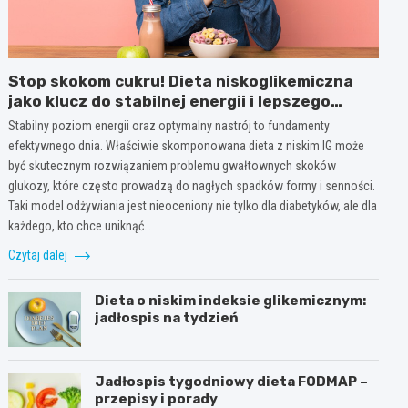
Stop skokom cukru! Dieta niskoglikemiczna
jako klucz do stabilnej energii i lepszego
nastroju przez cały dzień
Stabilny poziom energii oraz optymalny nastrój to fundamenty
efektywnego dnia. Właściwie skomponowana dieta z niskim IG może
być skutecznym rozwiązaniem problemu gwałtownych skoków
glukozy, które często prowadzą do nagłych spadków formy i senności.
Taki model odżywiania jest nieoceniony nie tylko dla diabetyków, ale dla
każdego, kto chce uniknąć…
Czytaj dalej
Dieta o niskim indeksie glikemicznym:
jadłospis na tydzień
Jadłospis tygodniowy dieta FODMAP –
przepisy i porady