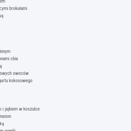
sem
cymi brokułami
wą
linnym
onami chia
ą
onowych owoców
ogurtu kokosowego
i jajkiem w koszulce
nasion
tką
 wanilii