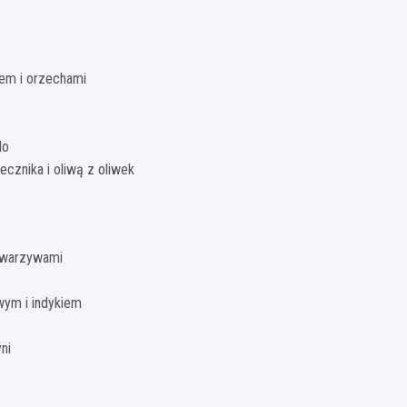
em i orzechami
do
cznika i oliwą z oliwek
i warzywami
ym i indykiem
ni