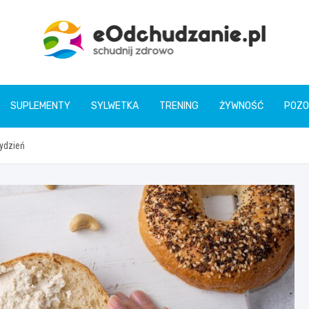
eOdchudzanie.pl
SUPLEMENTY
SYLWETKA
TRENING
ŻYWNOŚĆ
POZO
tydzień