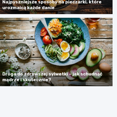
Najpyszniejsze sposoby na pieczarki, które
urozmaicą każde danie
Droga do zdrowszej sylwetki – jak schudnąć
mądrze i skutecznie?