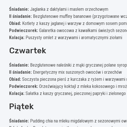
Śniadanie:
Jaglanka z daktylami i masłem orzechowym
II śniadanie:
Bezglutenowe muffiny bananowe (przygotowane wcz
Obiad:
Kotlety z kaszy jaglanej i warzyw z domowym sosem pom
Podwieczorek:
Galaretka owocowa z kawałkami świeżych sez
Kolacja:
Puszysty omlet z warzywami i aromatycznymi ziołami
Czwartek
Śniadanie:
Bezglutenowe naleśniki z mąki gryczanej polane syr
II śniadanie:
Energetyczny mix suszonych owoców i orzechów
Obiad:
Soczysta pieczona pierś z kurczaka z ryżem i warzywami 
Podwieczorek:
Orzeźwiający koktajl z mleka kokosowego i mro
Kolacja:
Sałatka z kaszy gryczanej, pieczonej papryki i zielonego
Piątek
Śniadanie:
Pudding chia na mleku migdałowym z sezonowymi o