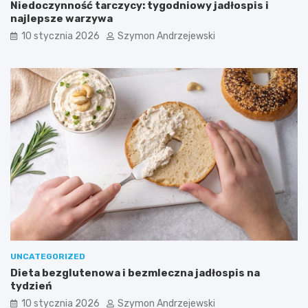
Niedoczynność tarczycy: tygodniowy jadłospis i
najlepsze warzywa
10 stycznia 2026
Szymon Andrzejewski
UNCATEGORIZED
Dieta bezglutenowa i bezmleczna jadłospis na
tydzień
10 stycznia 2026
Szymon Andrzejewski