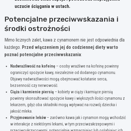
uczucie ściągania w ustach.
Potencjalne przeciwwskazania i
środki ostrożności
Mimo licznych zalet, kawa z cynamonem nie jest odpowiednia dla
każdego.
Przed włączeniem jej do codziennej diety warto
poznać potencjalne przeciwwskazania
:
Nadwrażliwość na kofeinę
– osoby wrażliwe na kofeinę powinny
ograniczyć spożycie kawy, niezależnie od dodanego cynamonu.
Objawy nadwrażliwości mogą obejmować kołatanie serca,
bezsenność czy nerwowość.
Ciąża i karmienie piersią
– kobiety w ciąży i karmiące piersią
powinny skonsultować spożycie kawy i większych ilości cynamonu z
lekarzem, gdyż oba składniki mogą wpływać na rozwój dziecka i
jakość mleka.
Przyjmowanie leków
– zarówno kawa jak i cynamon mogą wchodzić
w interakcje z niektórymi lekami, w tym przeciwzakrzepowymi i
przeciwcukrzycowymi, potencjalnie wzmacniając lub osłabiając ich