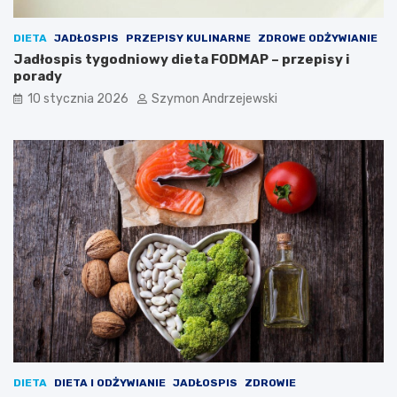
o
z
z
e
DIETA
JADŁOSPIS
PRZEPISY KULINARNE
ZDROWE ODŻYWIANIE
m
i
Jadłospis tygodniowy dieta FODMAP – przepisy i
a
s
porady
i
k
c
u
10 stycznia 2026
Szymon Andrzejewski
ą
t
k
e
a
c
ż
z
d
n
e
i
d
e
a
?
n
i
e
DIETA
DIETA I ODŻYWIANIE
JADŁOSPIS
ZDROWIE