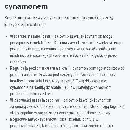
cynamonem
Regularne picie kawy z cynamonem może przynieść szereg
korzyści zdrowotnych:
Wsparcie metabolizmu
– zarówno kawa jak i cynamon mogą
przyspieszać metabolizm. Kofeina zawarta w kawie zwiększa tempo
przemiany materii, a cynamon poprawia wrażliwość komórek na
insulinę, co wspomaga prawidłowe wykorzystanie glukozy przez
organizm.
Regulacja poziomu cukru we krwi
– cynamon pomaga stabilizować
poziom cukru we krwi, co jest szczególnie korzystne dla osób z
insulinoopornością lub cukrzycą typu 2. Związki zawarte w
cynamonie naśladują działanie insuliny, ułatwiając komórkom
pobieranie glukozy z krwi.
Właściwości przeciwzapalne
– zarówno kawa jak i cynamon
zawierają związki o działaniu przeciwzapalnym, które mogą łagodzić
stany zapalne w organizmie i wspierać układ odpornościowy.
Bogactwo antyoksydantów
– oba składniki obfitują w
przeciwutleniacze, które neutralizują szkodliwe wolne rodniki i