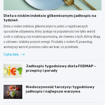
Dieta o niskim indeksie glikemicznym: jadłospis na
tydzień
Dieta o niskim indeksie glikemicznym to jeden z najzdrowszych
sposobów odżywiania, który zyskuje na popularności nie tylko wśród
osób z cukrzycą czy insulinoopornością, ale również u tych, którzy dbają
o zdrowie i stabilny poziom energii. Produkty o niskim IG powodują
wolniejszy wzrost poziomu cukru we krwi, co przekłada…
Czytaj dalej
Jadłospis tygodniowy dieta FODMAP –
przepisy i porady
Niedoczynność tarczycy: tygodniowy
jadłospis i najlepsze warzywa