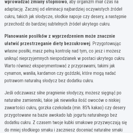
wprowadzać zmiany stopniowo
, aby organizm miał czas na
adaptację. Zacznij od eliminacji najbardziej oczywistych źródeł
cukru, takich jak słodycze, słodkie napoje czy desery, a następnie
przechodź do bardziej subtelnych źródeł ukrytego cukru.
Planowanie posiłków z wyprzedzeniem może znacznie
ułatwić przestrzeganie diety bezcukrowej
. Przygotowując
własne posiłki, masz pełną kontrolę nad tym, co jesz i możesz
uniknąć nieprzyjemnych niespodzianek w postaci ukrytego cukru.
Warto również eksperymentować z przyprawami, takimi jak
cynamon, wanilia, kardamon czy goździki, które mogą nadać
potrawom naturalną słodycz bez dodatku cukru.
Jeśli odczuwasz silne pragnienie słodyczy, możesz sięgnąć po
naturalne zamienniki, takie jak niewielka ilość owoców o niskiej
zawartości cukru, gorzka czekolada (min. 85% kakao) czy desery
przygotowane na bazie awokado lub jogurtu naturalnego bez
dodatku cukru. Z czasem twoje kubki smakowe przyzwyczają się
do mniej słodkiego smaku i zaczniesz doceniać naturalne smaki