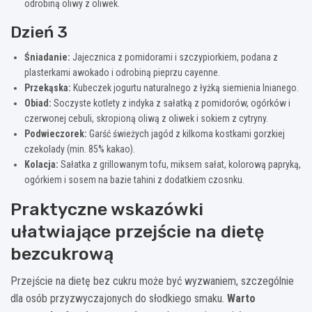
odrobiną oliwy z oliwek.
Dzień 3
Śniadanie:
Jajecznica z pomidorami i szczypiorkiem, podana z
plasterkami awokado i odrobiną pieprzu cayenne.
Przekąska:
Kubeczek jogurtu naturalnego z łyżką siemienia lnianego.
Obiad:
Soczyste kotlety z indyka z sałatką z pomidorów, ogórków i
czerwonej cebuli, skropioną oliwą z oliwek i sokiem z cytryny.
Podwieczorek:
Garść świeżych jagód z kilkoma kostkami gorzkiej
czekolady (min. 85% kakao).
Kolacja:
Sałatka z grillowanym tofu, miksem sałat, kolorową papryką,
ogórkiem i sosem na bazie tahini z dodatkiem czosnku.
Praktyczne wskazówki
ułatwiające przejście na dietę
bezcukrową
Przejście na dietę bez cukru może być wyzwaniem, szczególnie
dla osób przyzwyczajonych do słodkiego smaku.
Warto