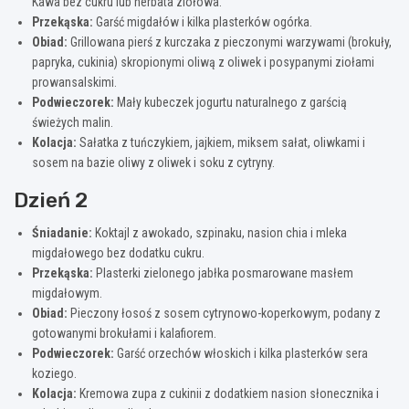
Kawa bez cukru lub herbata ziołowa.
Przekąska:
Garść migdałów i kilka plasterków ogórka.
Obiad:
Grillowana pierś z kurczaka z pieczonymi warzywami (brokuły,
papryka, cukinia) skropionymi oliwą z oliwek i posypanymi ziołami
prowansalskimi.
Podwieczorek:
Mały kubeczek jogurtu naturalnego z garścią
świeżych malin.
Kolacja:
Sałatka z tuńczykiem, jajkiem, miksem sałat, oliwkami i
sosem na bazie oliwy z oliwek i soku z cytryny.
Dzień 2
Śniadanie:
Koktajl z awokado, szpinaku, nasion chia i mleka
migdałowego bez dodatku cukru.
Przekąska:
Plasterki zielonego jabłka posmarowane masłem
migdałowym.
Obiad:
Pieczony łosoś z sosem cytrynowo-koperkowym, podany z
gotowanymi brokułami i kalafiorem.
Podwieczorek:
Garść orzechów włoskich i kilka plasterków sera
koziego.
Kolacja:
Kremowa zupa z cukinii z dodatkiem nasion słonecznika i