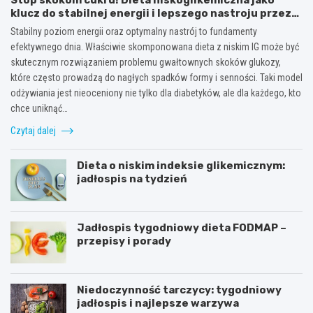
klucz do stabilnej energii i lepszego nastroju przez
cały dzień
Stabilny poziom energii oraz optymalny nastrój to fundamenty
efektywnego dnia. Właściwie skomponowana dieta z niskim IG może być
skutecznym rozwiązaniem problemu gwałtownych skoków glukozy,
które często prowadzą do nagłych spadków formy i senności. Taki model
odżywiania jest nieoceniony nie tylko dla diabetyków, ale dla każdego, kto
chce uniknąć…
Czytaj dalej
Dieta o niskim indeksie glikemicznym:
jadłospis na tydzień
Jadłospis tygodniowy dieta FODMAP –
przepisy i porady
Niedoczynność tarczycy: tygodniowy
jadłospis i najlepsze warzywa