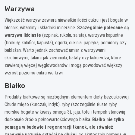
Warzywa
Większość warzyw zawiera niewielkie ilości cukru i jest bogata w
błonnik, witaminy i składniki mineralne.
Szczególnie polecane są
warzywa liściaste
(szpinak, rukola, sałata), warzywa kapustne
(brokuły, kalafior, kapusta), ogórki, cukinia, papryka, pomidory czy
bakłażan. Warto jednak zachować umiar z warzywami
skrobiowymi, takimi jak ziemniaki, bataty czy kukurydza, które
zawierają więcej węglowodanów i mogą powodować większy
wzrost poziomu cukru we krwi.
Białko
Produkty białkowe są niezbędnym elementem diety bezcukrowej.
Chude mięso (kurczak, indyk), ryby (szczególnie tłuste ryby
morskie bogate w kwasy omega-3), jaja, tofu i tempeh stanowią
doskonałe źródło pełnowartościowego białka.
Białko nie tylko
pomaga w budowie i regeneracji tkanek, ale również
zapewnia uczucie sytości na dłużej
, co skutecznie pomaga w