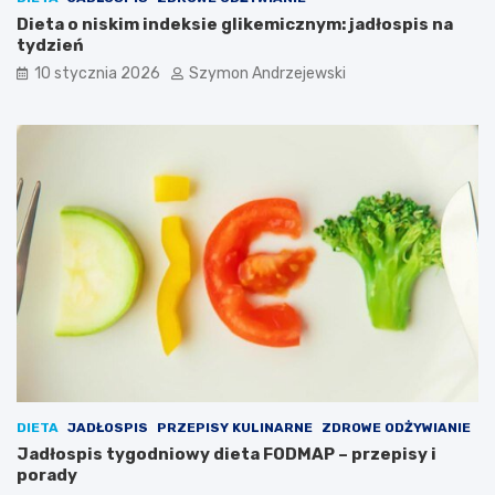
m
i
Dieta o niskim indeksie glikemicznym: jadłospis na
a
s
tydzień
i
k
c
u
10 stycznia 2026
Szymon Andrzejewski
ą
t
k
e
a
c
ż
z
d
n
e
i
d
e
a
?
n
i
e
DIETA
JADŁOSPIS
PRZEPISY KULINARNE
ZDROWE ODŻYWIANIE
Jadłospis tygodniowy dieta FODMAP – przepisy i
porady