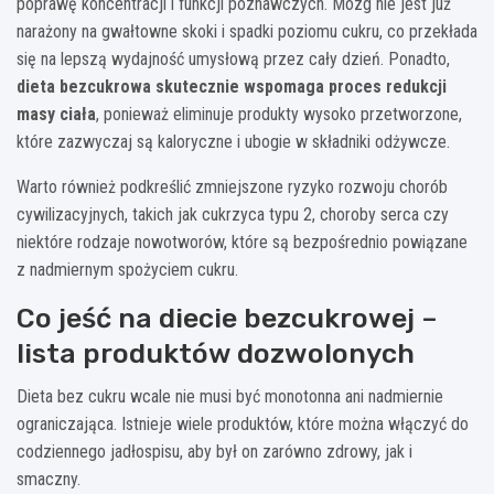
poprawę koncentracji i funkcji poznawczych. Mózg nie jest już
narażony na gwałtowne skoki i spadki poziomu cukru, co przekłada
się na lepszą wydajność umysłową przez cały dzień. Ponadto,
dieta bezcukrowa skutecznie wspomaga proces redukcji
masy ciała
, ponieważ eliminuje produkty wysoko przetworzone,
które zazwyczaj są kaloryczne i ubogie w składniki odżywcze.
Warto również podkreślić zmniejszone ryzyko rozwoju chorób
cywilizacyjnych, takich jak cukrzyca typu 2, choroby serca czy
niektóre rodzaje nowotworów, które są bezpośrednio powiązane
z nadmiernym spożyciem cukru.
Co jeść na diecie bezcukrowej –
lista produktów dozwolonych
Dieta bez cukru wcale nie musi być monotonna ani nadmiernie
ograniczająca. Istnieje wiele produktów, które można włączyć do
codziennego jadłospisu, aby był on zarówno zdrowy, jak i
smaczny.