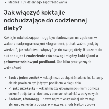
Magnez: 10% dziennego zapotrzebowania
Jak włączyć koktajle
odchudzające do codziennej
diety?
Koktajle odchudzające mogą być skutecznym narzędziem w
walce z nadprogramowymi kilogramami, jednak ważne jest, by
wiedzieć, jak właściwie włączyć je do swojej diety.
Kluczem do
sukcesu jest znalezienie równowagi między koktajlami a
pełnowartościowymi posiłkami.
Oto kilka praktycznych
wskazówek:
Zastąp jeden posiłek
– koktajl może zastąpić śniadanie lub kolację,
ale nie powinien być jedynym posiłkiem w ciągu dnia.
Pij jako przekąskę
– koktajl między głównymi posiłkami pomoże
uniknąć podjadania i dostarczy cennych składników odżywczych.
Zachowaj równowagę
– nawet najzdrowszy koktajl nie zastąpi
zbilansowanej diety bogatej w warzywa, chude białko i zdrowe