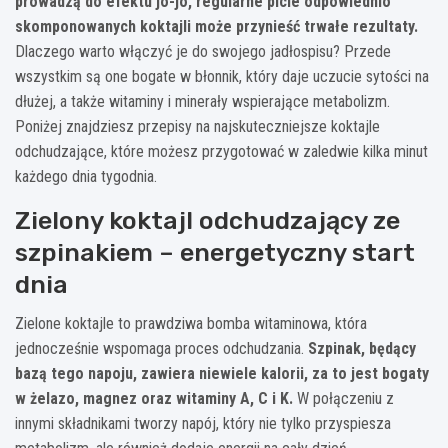
prowadzą do efektu jo-jo, regularne picie odpowiednio
skomponowanych koktajli może przynieść trwałe rezultaty.
Dlaczego warto włączyć je do swojego jadłospisu? Przede
wszystkim są one bogate w błonnik, który daje uczucie sytości na
dłużej, a także witaminy i minerały wspierające metabolizm.
Poniżej znajdziesz przepisy na najskuteczniejsze koktajle
odchudzające, które możesz przygotować w zaledwie kilka minut
każdego dnia tygodnia.
Zielony koktajl odchudzający ze
szpinakiem – energetyczny start
dnia
Zielone koktajle to prawdziwa bomba witaminowa, która
jednocześnie wspomaga proces odchudzania.
Szpinak, będący
bazą tego napoju, zawiera niewiele kalorii, za to jest bogaty
w żelazo, magnez oraz witaminy A, C i K.
W połączeniu z
innymi składnikami tworzy napój, który nie tylko przyspiesza