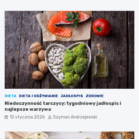
ą
t
k
e
a
c
ż
z
d
n
e
i
d
e
a
?
n
i
e
DIETA
DIETA I ODŻYWIANIE
JADŁOSPIS
ZDROWIE
Niedoczynność tarczycy: tygodniowy jadłospis i
najlepsze warzywa
10 stycznia 2026
Szymon Andrzejewski