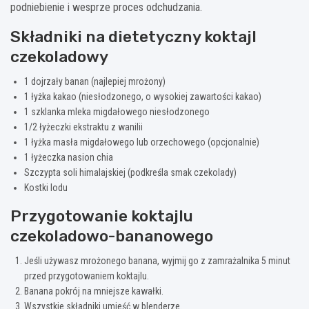
podniebienie i wesprze proces odchudzania.
Składniki na dietetyczny koktajl
czekoladowy
1 dojrzały banan (najlepiej mrożony)
1 łyżka kakao (niesłodzonego, o wysokiej zawartości kakao)
1 szklanka mleka migdałowego niesłodzonego
1/2 łyżeczki ekstraktu z wanilii
1 łyżka masła migdałowego lub orzechowego (opcjonalnie)
1 łyżeczka nasion chia
Szczypta soli himalajskiej (podkreśla smak czekolady)
Kostki lodu
Przygotowanie koktajlu
czekoladowo-bananowego
Jeśli używasz mrożonego banana, wyjmij go z zamrażalnika 5 minut
przed przygotowaniem koktajlu.
Banana pokrój na mniejsze kawałki.
Wszystkie składniki umieść w blenderze.