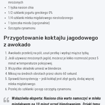
mrożonych
1 łyżka nasion chia
1/2 szklanki jogurtu greckiego 0%
1/4 szklanki mleka migdałowego niesłodzonego
1 łyżeczka miodu (opcjonalnie)
Szczypta cynamonu
Przygotowanie koktajlu jagodowego
z awokado
Awokado przekrój na pół, usuń pestkę i wydrąż miąższ łyżką.
Jeśli używasz mrożonych jagód, możesz je lekko rozmrozić przez 5
minut w temperaturze pokojowej.
Wszystkie składniki umieść w blenderze.
Miksuj na średnich obrotach przez około 60 sekund.
Sprawdź konsystencję – jeśli koktajl jest zbyt gęsty, dodaj więcej
mleka migdałowego.
Przelej do szklanki i posyp szczyptą cynamonu.
Wskazówka eksperta: Nasiona chia warto namoczyć w mleku
migdałowym na 10 minut przed blendowaniem. Dzięki temu