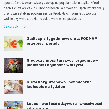
sposobów odżywiania, który zyskuje na popularności nie tylko wśród
osób z cukrzycą czy insulinoopornością, ale również u tych, którzy dbają
o zdrowie i stabilny poziom energii. Produkty o niskim IG powodują
wolniejszy wzrost poziomu cukru we krwi, co przekłada…
Czytaj dalej
Jadłospis tygodniowy dieta FODMAP –
przepisy i porady
Niedoczynność tarczycy: tygodniowy
jadłospis i najlepsze warzywa
Dieta bezglutenowa i bezmleczna
jadłospis na tydzień
Łosoś – wartość odżywcza i właściwości
zdrowotne