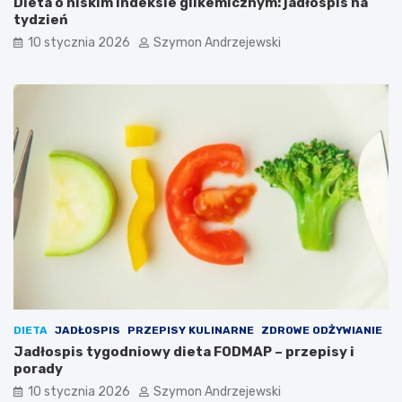
Dieta o niskim indeksie glikemicznym: jadłospis na
p
i
tydzień
i
–
10 stycznia 2026
Szymon Andrzejewski
e
j
c
a
z
k
a
s
r
c
k
h
i
u
,
d
k
n
t
ą
ó
ć
r
m
e
ą
u
d
r
r
o
z
z
e
DIETA
JADŁOSPIS
PRZEPISY KULINARNE
ZDROWE ODŻYWIANIE
m
i
Jadłospis tygodniowy dieta FODMAP – przepisy i
a
s
porady
i
k
c
u
10 stycznia 2026
Szymon Andrzejewski