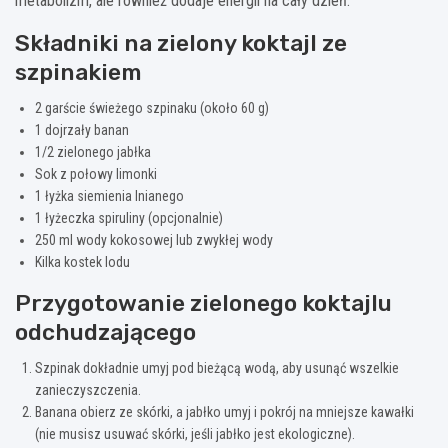
metabolizm, ale również dodaje energii na cały dzień.
Składniki na zielony koktajl ze
szpinakiem
2 garście świeżego szpinaku (około 60 g)
1 dojrzały banan
1/2 zielonego jabłka
Sok z połowy limonki
1 łyżka siemienia lnianego
1 łyżeczka spiruliny (opcjonalnie)
250 ml wody kokosowej lub zwykłej wody
Kilka kostek lodu
Przygotowanie zielonego koktajlu
odchudzającego
Szpinak dokładnie umyj pod bieżącą wodą, aby usunąć wszelkie
zanieczyszczenia.
Banana obierz ze skórki, a jabłko umyj i pokrój na mniejsze kawałki
(nie musisz usuwać skórki, jeśli jabłko jest ekologiczne).