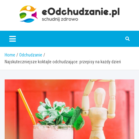
Skip
to
content
eOdchudzanie.pl
Home
Odchudzanie
Najskuteczniejsze koktajle odchudzające: przepisy na każdy dzień