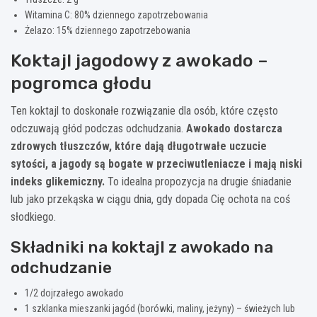
Witamina C: 80% dziennego zapotrzebowania
Żelazo: 15% dziennego zapotrzebowania
Koktajl jagodowy z awokado –
pogromca głodu
Ten koktajl to doskonałe rozwiązanie dla osób, które często
odczuwają głód podczas odchudzania.
Awokado dostarcza
zdrowych tłuszczów, które dają długotrwałe uczucie
sytości, a jagody są bogate w przeciwutleniacze i mają niski
indeks glikemiczny.
To idealna propozycja na drugie śniadanie
lub jako przekąska w ciągu dnia, gdy dopada Cię ochota na coś
słodkiego.
Składniki na koktajl z awokado na
odchudzanie
1/2 dojrzałego awokado
1 szklanka mieszanki jagód (borówki, maliny, jeżyny) – świeżych lub