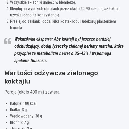
Wszystkie składniki umieść w blenderze.
Blenduj na wysokich obrotach przez około 60-90 sekund, aż koktajl
uzyska jednolitą konsystencję.
Przelej do szklanki, dodaj kilka kostek lodu i udekoruj plasterkiem
limonki.
Wskazówka eksperta: Aby koktajl był jeszcze bardziej
odchudzający, dodaj łyżeczkę zielonej herbaty matcha, która
przyspiesza metabolizm nawet o 35-43% i wspomaga
spalanie tłuszczu.
Wartości odżywcze zielonego
koktajlu
Porcja (około 400 ml) zawiera:
Kalorie: 180 kcal
Białko: 3 g
Węglowodany: 38 g
Błonnik: 7 g
Tłuszcze: 2 g