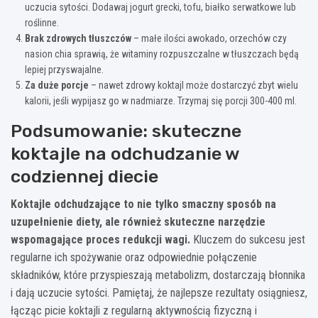
uczucia sytości. Dodawaj jogurt grecki, tofu, białko serwatkowe lub
roślinne.
Brak zdrowych tłuszczów
– małe ilości awokado, orzechów czy
nasion chia sprawią, że witaminy rozpuszczalne w tłuszczach będą
lepiej przyswajalne.
Za duże porcje
– nawet zdrowy koktajl może dostarczyć zbyt wielu
kalorii, jeśli wypijasz go w nadmiarze. Trzymaj się porcji 300-400 ml.
Podsumowanie: skuteczne
koktajle na odchudzanie w
codziennej diecie
Koktajle odchudzające to nie tylko smaczny sposób na
uzupełnienie diety, ale również skuteczne narzędzie
wspomagające proces redukcji wagi.
Kluczem do sukcesu jest
regularne ich spożywanie oraz odpowiednie połączenie
składników, które przyspieszają metabolizm, dostarczają błonnika
i dają uczucie sytości. Pamiętaj, że najlepsze rezultaty osiągniesz,
łącząc picie koktajli z regularną aktywnością fizyczną i