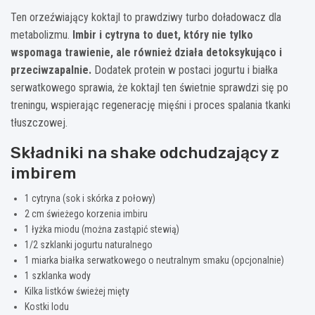
Ten orzeźwiający koktajl to prawdziwy turbo doładowacz dla
metabolizmu.
Imbir i cytryna to duet, który nie tylko
wspomaga trawienie, ale również działa detoksykująco i
przeciwzapalnie.
Dodatek protein w postaci jogurtu i białka
serwatkowego sprawia, że koktajl ten świetnie sprawdzi się po
treningu, wspierając regenerację mięśni i proces spalania tkanki
tłuszczowej.
Składniki na shake odchudzający z
imbirem
1 cytryna (sok i skórka z połowy)
2 cm świeżego korzenia imbiru
1 łyżka miodu (można zastąpić stewią)
1/2 szklanki jogurtu naturalnego
1 miarka białka serwatkowego o neutralnym smaku (opcjonalnie)
1 szklanka wody
Kilka listków świeżej mięty
Kostki lodu