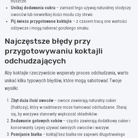
tłuszcze.
Unikaj dodawania cukru
– zamiast tego używaj naturalnej słodyczy
owoców lub niewielkiej ilości miodu czy stewii.
Pij świeżo przygotowane koktajle
– z czasem tracą one wartości
odżywcze i mogą nabierać gorzkiego smaku.
Najczęstsze błędy przy
przygotowywaniu koktajli
odchudzających
Aby koktajle rzeczywiście wspierały proces odchudzania, warto
unikać kilku typowych błędów, które mogą sabotować Twoje
wysiłki:
Zbyt duża ilość owoców
– owoce zawierają naturalny cukier
(fruktozę), który w nadmiarze może hamować odchudzanie. Staraj
się, by warzywa stanowiły większość składników.
Dodawanie gotowych soków
– często zawierają dodatkowy cukier i
konserwanty. Lepiej używać świeżych owoców i warzyw.
Pomijanie białka
– koktajl bez białka nie zapewni długotrwałego