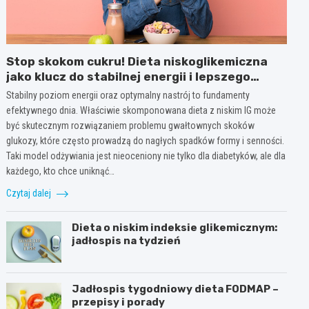
Stop skokom cukru! Dieta niskoglikemiczna
jako klucz do stabilnej energii i lepszego
nastroju przez cały dzień
Stabilny poziom energii oraz optymalny nastrój to fundamenty
efektywnego dnia. Właściwie skomponowana dieta z niskim IG może
być skutecznym rozwiązaniem problemu gwałtownych skoków
glukozy, które często prowadzą do nagłych spadków formy i senności.
Taki model odżywiania jest nieoceniony nie tylko dla diabetyków, ale dla
każdego, kto chce uniknąć…
Czytaj dalej
Dieta o niskim indeksie glikemicznym:
jadłospis na tydzień
Jadłospis tygodniowy dieta FODMAP –
przepisy i porady