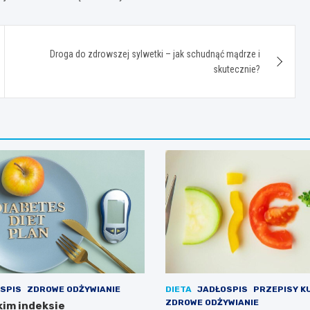
Droga do zdrowszej sylwetki – jak schudnąć mądrze i
skutecznie?
SPIS
ZDROWE ODŻYWIANIE
DIETA
JADŁOSPIS
PRZEPISY K
ZDROWE ODŻYWIANIE
kim indeksie