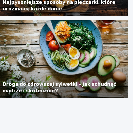
Najpyszniejsze sposoby na pieczarki, które
urozmaicą każde danie
Droga do zdrowszej sylwetki – jak schudnąć
mądrze i skutecznie?