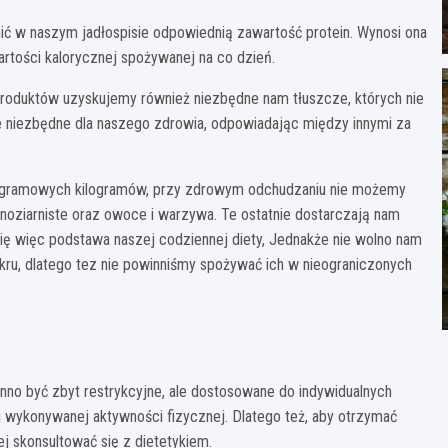
 w naszym jadłospisie odpowiednią zawartość protein. Wynosi ona
wartości kalorycznej spożywanej na co dzień.
 produktów uzyskujemy również niezbędne nam tłuszcze, których nie
ne niezbędne dla naszego zdrowia, odpowiadając między innymi za
gramowych kilogramów, przy zdrowym odchudzaniu nie możemy
łnoziarniste oraz owoce i warzywa. Te ostatnie dostarczają nam
 się więc podstawa naszej codziennej diety, Jednakże nie wolno nam
kru, dlatego tez nie powinniśmy spożywać ich w nieograniczonych
nno być zbyt restrykcyjne, ale dostosowane do indywidualnych
zaj wykonywanej aktywności fizycznej. Dlatego też, aby otrzymać
j skonsultować się z dietetykiem.