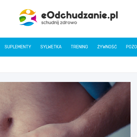
eOdchudzanie.pl
SUPLEMENTY
SYLWETKA
TRENING
ŻYWNOŚĆ
POZO