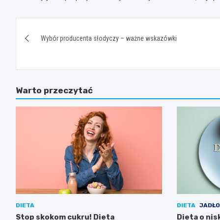
Nawigacja
Wybór producenta słodyczy – ważne wskazówki
wpisu
Warto przeczytać
DIETA
DIETA
JADŁO
Stop skokom cukru! Dieta
Dieta o nis