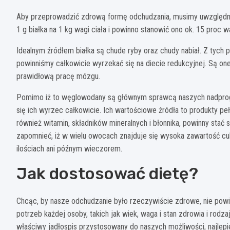
Aby przeprowadzić zdrową formę odchudzania, musimy uwzględnić
1 g białka na 1 kg wagi ciała i powinno stanowić ono ok. 15 proc 
Idealnym źródłem białka są chude ryby oraz chudy nabiał. Z tych
powinniśmy całkowicie wyrzekać się na diecie redukcyjnej. Są o
prawidłową pracę mózgu.
Pomimo iż to węglowodany są głównym sprawcą naszych nadpro
się ich wyrzec całkowicie. Ich wartościowe źródła to produkty pe
również witamin, składników mineralnych i błonnika, powinny stać
zapomnieć, iż w wielu owocach znajduje się wysoka zawartość cu
ilościach ani późnym wieczorem.
Jak dostosować dietę?
Chcąc, by nasze odchudzanie było rzeczywiście zdrowe, nie powi
potrzeb każdej osoby, takich jak wiek, waga i stan zdrowia i rod
właściwy jadłospis przystosowany do naszych możliwości, najlepie