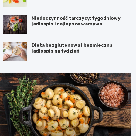
Niedoczynność tarczycy: tygodniowy
jadłospis i najlepsze warzywa
Dieta bezglutenowa i bezmleczna
jadłospis na tydzień