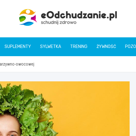
eOdchudzanie.pl
SUPLEMENTY
SYLWETKA
TRENING
ŻYWNOŚĆ
POZO
ty warzywno-owocowej