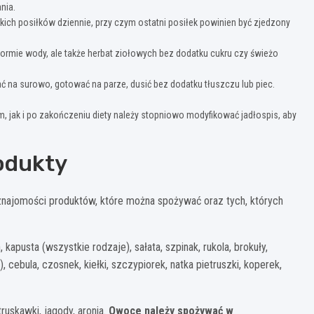
nia.
kich posiłków dziennie, przy czym ostatni posiłek powinien być zjedzony
formie wody, ale także herbat ziołowych bez dodatku cukru czy świeżo
na surowo, gotować na parze, dusić bez dodatku tłuszczu lub piec.
 jak i po zakończeniu diety należy stopniowo modyfikować jadłospis, aby
odukty
najomości produktów, które można spożywać oraz tych, których
 kapusta (wszystkie rodzaje), sałata, szpinak, rukola, brokuły,
, cebula, czosnek, kiełki, szczypiorek, natka pietruszki, koperek,
 truskawki, jagody, aronia.
Owoce należy spożywać w