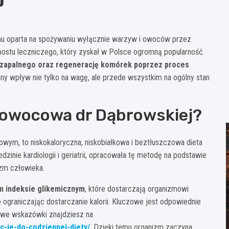
mu oparta na spożywaniu wyłącznie warzyw i owoców przez
ostu leczniczego, który zyskał w Polsce ogromną popularność.
u zapalnego oraz regenerację komórek poprzez proces
ny wpływ nie tylko na wagę, ale przede wszystkim na ogólny stan
-owocowa dr Dąbrowskiej?
ym, to niskokaloryczna, niskobiałkowa i beztłuszczowa dieta
dzinie kardiologii i geriatrii, opracowała tę metodę na podstawie
zm człowieka.
m indeksie glikemicznym
, które dostarczają organizmowi
 ograniczając dostarczanie kalorii. Kluczowe jest odpowiednie
owe wskazówki znajdziesz na
c-je-do-codziennej-diety/
. Dzięki temu organizm zaczyna