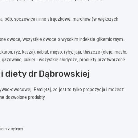
sola, bób, soczewica i inne strączkowe, marchew (w większych
szone owoce, wszystkie owoce o wysokim indeksie glikemicznym.
on, ryż, kasza), nabiał, mięso, ryby, jaja, tłuszcze (oleje, masło,
je gazowane, cukier i wszystkie słodycze, produkty przetworzone.
i diety dr Dąbrowskiej
ywno-owocowej. Pamiętaj, że jest to tylko propozycja i możesz
nne dozwolone produkty.
kiem z cytryny