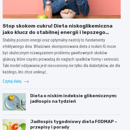
Stop skokom cukru! Dieta niskoglikemiczna
jako klucz do stabilnej energii i lepszego
nastroju przez cały dzień
Stabilny poziom energii oraz optymalny nastrój to fundamenty
efektywnego dnia. Właściwie skomponowana dieta z niskim IG może
być skutecznym rozwiązaniem problemu gwałtownych skoków
glukozy, które często prowadzą do nagłych spadków formy i senności.
Taki model odżywiania jest nieoceniony nie tylko dla diabetyków, ale dla
każdego, kto chce uniknąć…
Czytaj dalej
Dieta o niskim indeksie glikemicznym:
jadłospis na tydzień
Jadłospis tygodniowy dieta FODMAP –
przepisy i porady