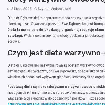
21 lipca 2025
Szymon Andrzejewski
Dieta dr Dąbrowskiej to popularna metoda oczyszczania organiz
określony czas. Stworzona przez dr Ewę Dąbrowską, jest formą p
Dieta ta ma na celu detoksykację organizmu, redukcję stan
autofagii.
Wielu zwolenników tej metody podkreśla jej dobroczyn
zdrowia.
Czym jest dieta warzywno
Dieta dr Dąbrowskiej, nazywana również postem warzywno-owocow
eliminacyjna. Jej twórczyni, dr Ewa Dąbrowska, specjalistka w dzie
wieloletnich badań nad wpływem głodówek leczniczych na organi
Podstawą diety są niskokaloryczne warzywa i owoce o niski
niezbędnych witamin, minerałów i przeciwutleniaczy, jednocześnie
włączenie tych składników do codziennych posiłków – szczegół
https://www.pyszniej.pl/niskokaloryczne-warzywa-jak-wlaczy