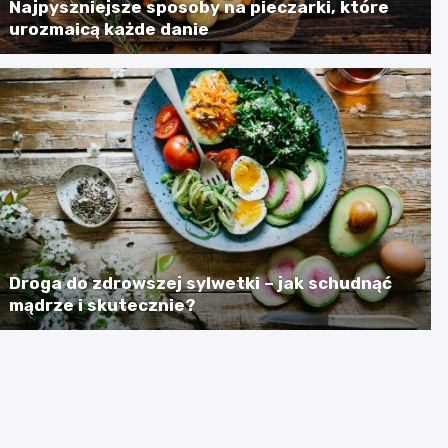
Najpyszniejsze sposoby na pieczarki, które
urozmaicą każde danie
Droga do zdrowszej sylwetki – jak schudnąć
mądrze i skutecznie?