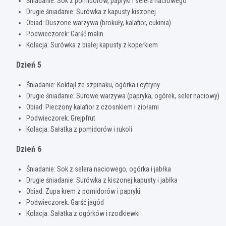
Śniadanie: Sok z pomidorów, papryki i selera naciowego
Drugie śniadanie: Surówka z kapusty kiszonej
Obiad: Duszone warzywa (brokuły, kalafior, cukinia)
Podwieczorek: Garść malin
Kolacja: Surówka z białej kapusty z koperkiem
Dzień 5
Śniadanie: Koktajl ze szpinaku, ogórka i cytryny
Drugie śniadanie: Surowe warzywa (papryka, ogórek, seler naciowy)
Obiad: Pieczony kalafior z czosnkiem i ziołami
Podwieczorek: Grejpfrut
Kolacja: Sałatka z pomidorów i rukoli
Dzień 6
Śniadanie: Sok z selera naciowego, ogórka i jabłka
Drugie śniadanie: Surówka z kiszonej kapusty i jabłka
Obiad: Zupa krem z pomidorów i papryki
Podwieczorek: Garść jagód
Kolacja: Sałatka z ogórków i rzodkiewki