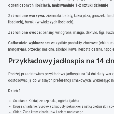
ograniczonych ilościach, maksymalnie 1-2 sztuki dziennie.
Zabronione warzywa:
ziemniaki, bataty, kukurydza, groszek, fa
ilościach), buraki (w większych ilościach).
Zabronione owoce:
banany, winogrona, mango, daktyle, figi, su
Całkowicie wykluczone:
wszystkie produkty zbożowe (chleb, makar
margaryna), orzechy, nasiona, alkohol, kawa, herbata czarna, napo
Przykładowy jadłospis na 14 dn
Poniżej przedstawiam przykładowy jadłospis na 14 dni diety warz
dostosować ją do własnych preferencji smakowych, wybierając i
Dzień 1
Śniadanie: Koktajl ze szpinaku, ogórka i jabłka
Drugie śniadanie: Surówka z kapusty pekińskiej z natką pietruszki i so
Obiad: Zupa krem z brokułów i selera naciowego