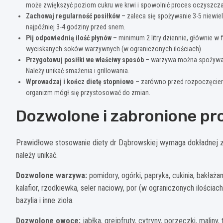
może zwiększyć poziom cukru we krwi i spowolnić proces oczyszcza
Zachowaj regularność posiłków
– zaleca się spożywanie 3-5 niewiel
najpóźniej 3-4 godziny przed snem.
Pij odpowiednią ilość płynów
– minimum 2 litry dziennie, głównie w 
wyciskanych soków warzywnych (w ograniczonych ilościach).
Przygotowuj posiłki we właściwy sposób
– warzywa można spożywać 
Należy unikać smażenia i grillowania.
Wprowadzaj i kończ dietę stopniowo
– zarówno przed rozpoczęciem,
organizm mógł się przystosować do zmian.
Dozwolone i zabronione pr
Prawidłowe stosowanie diety dr Dąbrowskiej wymaga dokładnej z
należy unikać.
Dozwolone warzywa:
pomidory, ogórki, papryka, cukinia, bakłażan,
kalafior, rzodkiewka, seler naciowy, por (w ograniczonych ilościach)
bazylia i inne zioła.
Dozwolone owoce:
jabłka, grejpfruty, cytryny, porzeczki, maliny,