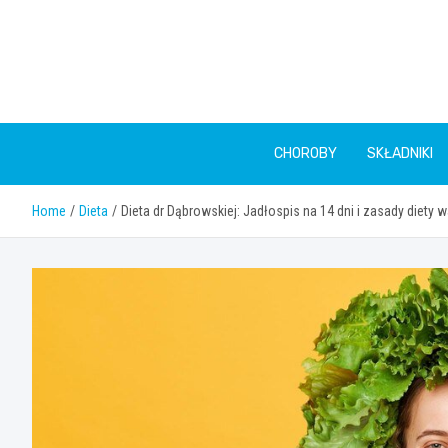
Skip
to
content
CHOROBY
SKŁADNIKI
Home
Dieta
Dieta dr Dąbrowskiej: Jadłospis na 14 dni i zasady die