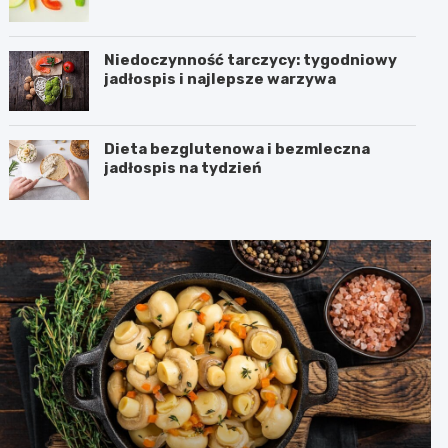
Niedoczynność tarczycy: tygodniowy
jadłospis i najlepsze warzywa
Dieta bezglutenowa i bezmleczna
jadłospis na tydzień