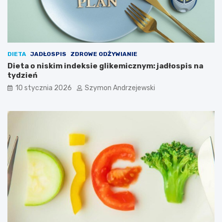
r
m
e
ą
u
d
r
r
o
z
z
e
DIETA
JADŁOSPIS
ZDROWE ODŻYWIANIE
m
i
Dieta o niskim indeksie glikemicznym: jadłospis na
a
s
tydzień
i
k
c
u
10 stycznia 2026
Szymon Andrzejewski
ą
t
k
e
a
c
ż
z
d
n
e
i
d
e
a
?
n
i
e